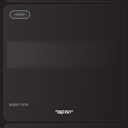
תדמית
אני חייב לראות
פלפל לעסקים
״המקום״