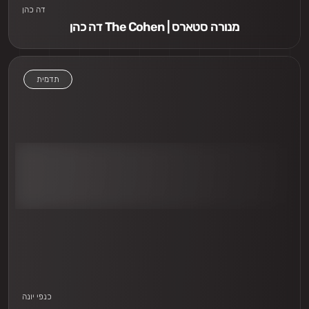
דה כהן
דה כהן The Cohen | מנורה סטארס
תדמית
אני חייב לראות
כנפי יונה