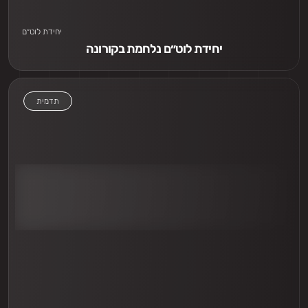
יחידת לוט״ם
יחידת לוט״ם נלחמת בקורונה
תדמית
אני חייב לראות