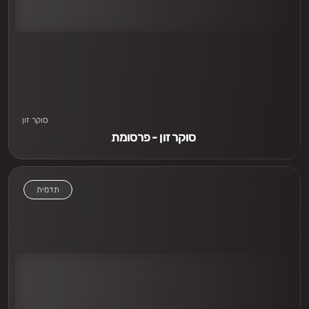
סוקר זון
סוקר זון - פרסומת 
תדמית
אני חייב לראות